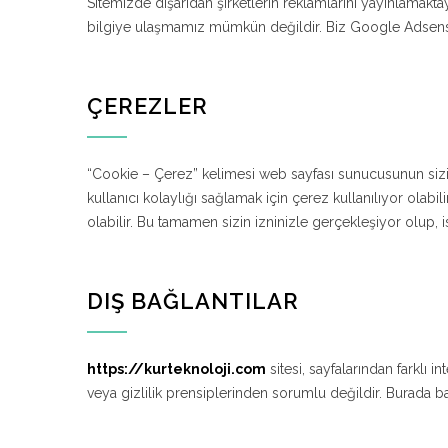
Sitemizde dışarıdan şirketlerin reklamlarını yayınlamaktay
bilgiye ulaşmamız mümkün değildir. Biz Google Adsense, vb
ÇEREZLER
“Cookie – Çerez” kelimesi web sayfası sunucusunun sizin b
kullanıcı kolaylığı sağlamak için çerez kullanılıyor olabi
olabilir. Bu tamamen sizin izninizle gerçekleşiyor olup, 
DIŞ BAĞLANTILAR
https://kurteknoloji.com
sitesi, sayfalarından farklı 
veya gizlilik prensiplerinden sorumlu değildir. Burada b