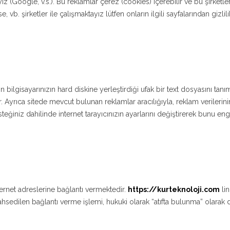
ız (Google, v.s.). Bu reklamlar çerez (cookıes) içerebilir ve bu şirketler
. şirketler ile çalışmaktayız lütfen onların ilgili sayfalarından gizli
ilgisayarınızın hard diskine yerleştirdiği ufak bir text dosyasını tanı
lir. Ayrıca sitede mevcut bulunan reklamlar aracılığıyla, reklam veriler
isteğiniz dahilinde internet tarayıcınızın ayarlarını değiştirerek bunu
internet adreslerine bağlantı vermektedir.
https://kurteknoloji.com
lin
ahsedilen bağlantı verme işlemi, hukuki olarak “atıfta bulunma” olarak 