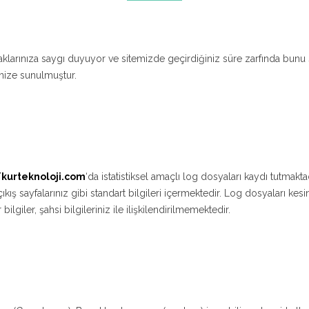
k haklarınıza saygı duyuyor ve sitemizde geçirdiğiniz süre zarfında bunu 
ginize sunulmuştur.
/kurteknoloji.com
‘da istatistiksel amaçlı log dosyaları kaydı tutmaktad
ş-çıkış sayfalarınız gibi standart bilgileri içermektedir. Log dosyaları kes
lgiler, şahsi bilgileriniz ile ilişkilendirilmemektedir.