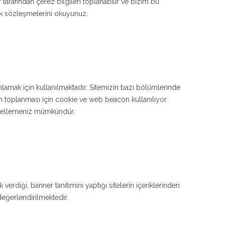
 tarafından çerez bilgileri toplanabilir ve bizim bu
lik sözleşmelerini okuyunuz.
mlamak için kullanılmaktadır. Sitemizin bazı bölümlerinde
inin toplanması için cookie ve web beacon kullanılıyor
 engellemeniz mümkündür.
k verdiği, banner tanıtımını yaptığı sitelerin içeriklerinden
değerlendirilmektedir.